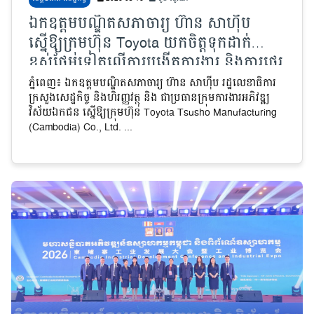
ឯកឧត្តមបណ្ឌិតសភាចារ្យ ហ៊ាន សាហ៊ីប
ស្នើឱ្យក្រុមហ៊ុន Toyota យកចិត្តទុកដាក់
ខ្ពស់ថែមទៀតលើការបង្កើតការងារ និងការផ្ទេរ
បច្ចេកវិទ្យា
ភ្នំពេញ៖ ឯកឧត្តមបណ្ឌិតសភាចារ្យ ហ៊ាន សាហ៊ីប រដ្ឋលេខាធិការ
ក្រសួងសេដ្ឋកិច្ច និងហិរញ្ញវត្ថុ និង ជាប្រធានក្រុមការងារអភិវឌ្ឍ
វិស័យឯកជន ស្នើឱ្យក្រុមហ៊ុន Toyota Tsusho Manufacturing
(Cambodia) Co., Ltd. ...