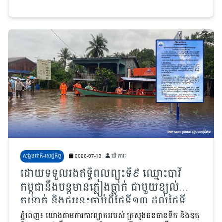
សង្គមជាតិ-សេដ្ឋកិច្ច
2026-07-13
ឃី ភារៈ
ដោយទទួលរងឥទ្ធិពលព្យុះទី៩ ឈ្មោះបាវី
កម្ពុជានឹងបន្តមានភ្លៀងធ្លាក់ ជាមួយខ្យល់
កន្ត្រាក់ និងផ្គររន្ទះចាប់ពីថ្ងៃទី១៣ ដល់ថ្ងៃទី
១៥ កក្កដា
ភ្នំពេញ៖ យោងតាមការការព្យាកររបស់ ក្រសួងធនធានទឹក និងឧតុ