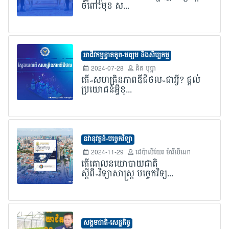
ចំពោះមុខ ស...
អាជីវកម្មខ្នាតតូច-មធ្យម និងសិប្បកម្ម
2024-07-28
គិត បុប្ផា
តើ«សហគ្រិនភាពឌីជីថល»ជាអ្វី? ផ្តល់
ប្រយោជន៍អ្វីខ្...
នវានុវត្តន៍-បច្ចេកវិទ្យា
2024-11-29
ដេប៉ាលីយែរ ម៉ារីលីណា
តើគោលនយោបាយជាតិ
ស្តីពី«វិទ្យាសាស្ត្រ បច្ចេកវិទ្យ...
សង្គមជាតិ-សេដ្ឋកិច្ច