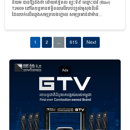
និយម បានឱ្យដឹងថា ដោយឥទ្ធិពល ព្យុះទី៩ ឈ្មោះបាវី (Bavi)
T2609 នៅតែបន្តមានឥទ្ធិពលលើរបបខ្យល់មូសុងនិរតី
ដែលបក់លើឈូងសមុទ្របេងហ្គាល សមុទ្រអាន់ដាម៉ាន...
1
2
...
615
Next