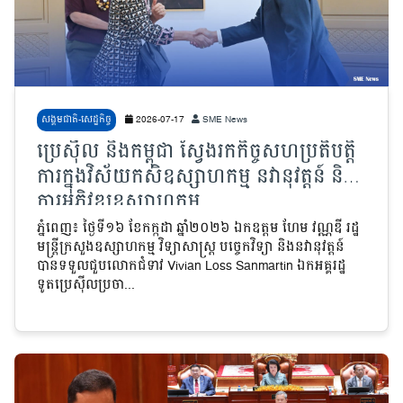
សង្គមជាតិ-សេដ្ឋកិច្ច
2026-07-17
SME News
ប្រេស៊ីល និងកម្ពុជា ស្វែងរកកិច្ចសហប្រតិបត្តិ
ការក្នុងវិស័យកសិឧស្សាហកម្ម នវានុវត្តន៍ និង
ការអភិវឌ្ឍឧស្សាហកម្ម
ភ្នំពេញ៖ ថ្ងៃទី១៦ ខែកក្កដា ឆ្នាំ២០២៦ ឯកឧត្តម ហែម វណ្ណឌី រដ្ឋ
មន្ត្រីក្រសួងឧស្សាហកម្ម វិទ្យាសាស្ត្រ បច្ចេកវិទ្យា និងនវានុវត្តន៍
បានទទួលជួបលោកជំទាវ Vivian Loss Sanmartin ឯកអគ្គរដ្ឋ​
ទូតប្រេស៊ីលប្រចា...