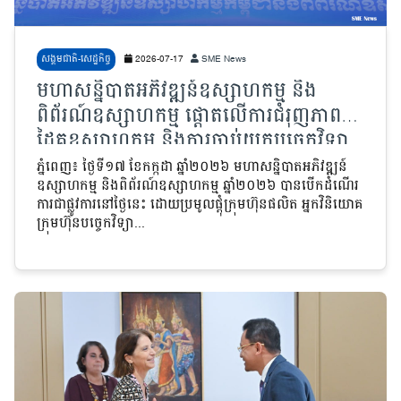
សង្គមជាតិ-សេដ្ឋកិច្ច
2026-07-17
SME News
មហាសន្និបាតអភិវឌ្ឍន៍ឧស្សាហកម្ម និង
ពិព័រណ៍ឧស្សាហកម្ម ផ្តោតលើការជំរុញភាពជា
ដៃគូឧស្សាហកម្ម និងការចាប់យកបច្ចេកវិទ្យា
ទំនើប
ភ្នំពេញ៖ ថ្ងៃទី១៧ ខែកក្កដា ឆ្នាំ២០២៦ មហាសន្និបាតអភិវឌ្ឍន៍
ឧស្សាហកម្ម និងពិព័រណ៍ឧស្សាហកម្ម ឆ្នាំ២០២៦ បានបើកដំណើរ
ការជាផ្លូវការនៅថ្ងៃនេះ ដោយប្រមូលផ្តុំក្រុមហ៊ុនផលិត អ្នកវិនិយោគ
ក្រុមហ៊ុនបច្ចេកវិទ្យា...