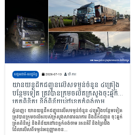
សង្គមជាតិ-សេដ្ឋកិច្ច
2026-07-13
ឃី ភារៈ
យានយន្តដឹកជញ្ជូនលើសទម្ងន់ចំនួន ៤គ្រឿង
បន្ថែមទៀត ត្រូវបានក្រុមចល័តក្រសួងចុះឆ្មក់
ត្រួតពិនិត្យ និងពិន័យនៅខេត្តកំពង់ចាម
រតនគិរី និងព្រៃវែង
ភ្នំពេញ៖ យានយន្តដឹកជញ្ជូនលើសទម្ងន់ចំនួន ៤គ្រឿងបន្ថែមទៀត
ត្រូវបានក្រុមចល័តរបស់ក្រសួងសាធារណការ និងដឹកជញ្ជូន ចុះឆ្មក់
ត្រួតពិនិត្យ និងពិន័យនៅខេត្តកំពង់ចាម រតនគិរី និងព្រៃវែង
ដែលលើសពីទម្ងន់អនុញ្ញាតចន...