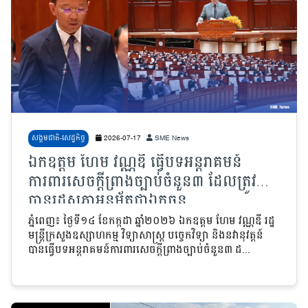
សង្គមជាតិ-សេដ្ឋកិច្ច
2026-07-17
SME News
ឯកឧត្តម ហែម វណ្ណឌី ធ្វើបទអន្តរាគមន៍
ការពារសេចក្តីព្រាងច្បាប់ចំនួន៣ ដែលត្រូវ
បានរដ្ឋសភាអនុម័តជាឯកច្ឆន្ទ
ភ្នំពេញ៖ ថ្ងៃទី១៤ ខែកក្កដា ឆ្នាំ២០២៦
ឯកឧត្តម ហែម វណ្ណឌី រដ្ឋ
មន្ត្រីក្រសួងឧស្សាហកម្ម វិទ្យាសាស្ត្រ បច្ចេកវិទ្យា និងនវានុវត្តន៍
បានធ្វើបទអន្តរាគមន៍ការពារសេចក្តីព្រាងច្បាប់ចំនួន៣ ដ...