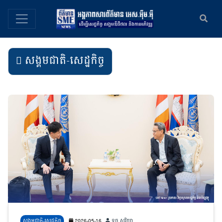
សង្គមជាតិ-សេដ្ឋកិច្ច
សង្គមជាតិ-សេដ្ឋកិច្ច
2026-05-16
ទូច សូរិយា