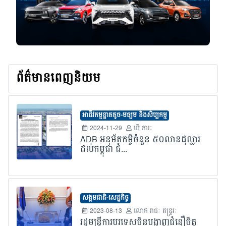
ព័ត៌មានពេញនិយម
អាជីវកម្មខ្នាតតូច-មធ្យម និងសិប្បកម្ម
2024-11-29
ឃី ភារៈ
ADB អនុម័តកម្ចីចំនួន ៥០លានដុល្លារ
ដល់កម្ពុជា ជំ...
សង្គមជាតិ-សេដ្ឋកិច្ច
2023-08-13
លោក​ រាជៈ ឥន្រ្ទរៈ
រដ្ឋមន្រ្តីការបរទេសចិនបង្ហាញជំនឿចិត្ត