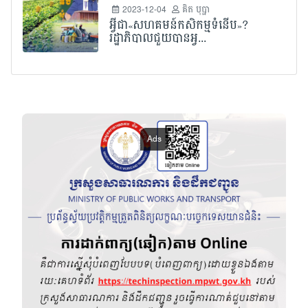
2023-12-04
គិត បុប្ផា
អ្វីជា«សហគមន៍កសិកម្មទំនើប»?
រដ្ឋាភិបាលជួយបានអ្វ...