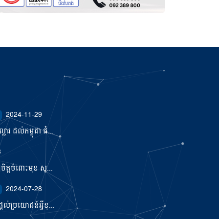
2024-11-29
ារ ដល់កម្ពុជា ជំ...
3
ឿចិត្តចំពោះមុខ ស...
2024-07-28
ល់ប្រយោជន៍អ្វីខ្...