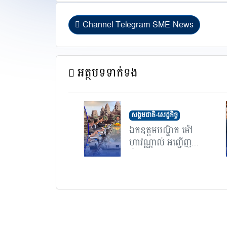
Channel Telegram SME News
អត្ថបទទាក់ទង
សង្គមជាតិ-សេដ្ឋកិច្ច
ឯកឧត្តមបណ្ឌិត ម៉ៅ
ហាវណ្ណាល់ អញ្ជើញ
ដឹ...