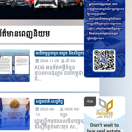
ព័ត៌មានពេញនិយម
អាជីវកម្មខ្នាតតូច-មធ្យម និងសិប្បកម្ម
2024-11-29
ឃី ភារៈ
ADB អនុម័តកម្ចីចំនួន
៥០លានដុល្លារ ដល់កម្ពុជា
ជំ...
សង្គមជាតិ-សេដ្ឋកិច្ច
2023-08-
លោក​ រាជៈ
13
ឥន្រ្ទរៈ
រដ្ឋមន្រ្តីការបរទេសចិនបង្ហាញ
ជំនឿចិត្តចំពោះមុខ ស...