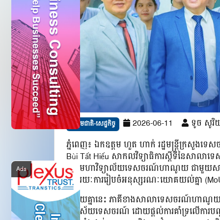
2026-06-11
ទូច សូរិ
សង្គមជាតិ-សេដ្ឋកិច្ច
ភ្នំពេញ៖ ឯកឧត្តម ហួត ហាក់ រដ្ឋមន្ត្រីក្រសួងទេ
Bùi Tất Hiếu សាកលវិទ្យាធិការស្តីទីនៃសាលាទេ
រវាងមហាវិទ្យាល័យទេសចរណ៍ហាណូយ ជាមួយសាលាវ
តាមរយៈការរៀបចំអនុស្សរណៈយោគយល់គ្នា (M
ជាមួយគ្នានេះ ភាគីខាងសាលាទេសចរណ៍ហាណូយ បានប្
ក្នុងវិស័យទេសចរណ៍ ដោយផ្តល់ការគាំទ្រលើការបណ្