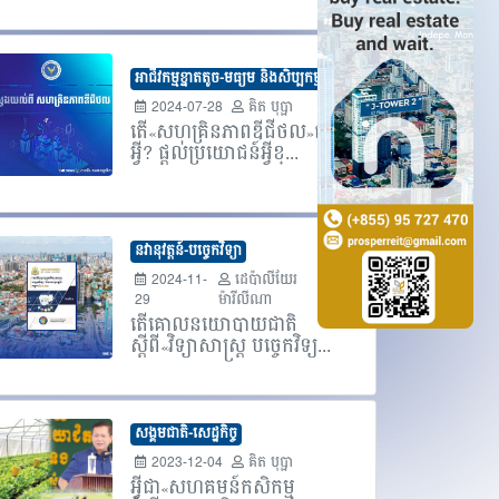
អាជីវកម្មខ្នាតតូច-មធ្យម និងសិប្បកម្ម
2024-07-28
គិត បុប្ផា
តើ«សហគ្រិនភាពឌីជីថល»ជា
អ្វី? ផ្តល់ប្រយោជន៍អ្វីខ្...
នវានុវត្តន៍-បច្ចេកវិទ្យា
2024-11-
ដេប៉ាលីយែរ
29
ម៉ារីលីណា
តើគោលនយោបាយជាតិ
ស្តីពី«វិទ្យាសាស្ត្រ បច្ចេកវិទ្យ...
សង្គមជាតិ-សេដ្ឋកិច្ច
2023-12-04
គិត បុប្ផា
អ្វីជា«សហគមន៍កសិកម្ម