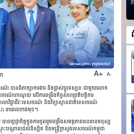
A+
A-
យា
សចរណ៍ បានពិភាក្សាការងារ​ និងផ្លាស់ប្តូរទស្សនៈជាមួយលោក
សចរណ៍ហាណូយ លើការពង្រឹងកិច្ចសហប្រតិបត្តិការ
ិជ្ជាជីវៈទេសចរណ៍ និងវិទ្យាស្ថានជាតិទេសចរណ៍
oU) នាពេលខាងមុខ។
តេជ្ញាចិត្តក្នុងការចូលរួមពង្រឹងសមត្ថភាពធនធានមនុស្ស
តុះបណ្តាលដល់និស្សិត និងមន្ត្រីក្រសួងទេសចរណ៍កម្ពុជា