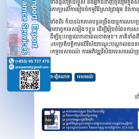
ព្រមទាំងផ្តល់គ្រូឧទ្ទេស និងអ្នកជំនាញចូលរួមក្នុ
ការពិភាក្សាលើការរៀបចំកម្មវិធីស្រាវជ្រាវរួម និង
ភាគីទាំងពីរ ក៏បានឯកភាពបន្តពង្រឹងយន្តការសហប្រត
ការងារបច្ចេកទេសរៀងៗខ្លួន ដើម្បីរៀបចំផែនការ
គ្នា ដើម្បីចុះហត្ថលេខានាពេលខាងមុខ​។ ភាគីទាំងពីរ បា
កិច្ចសហប្រតិបត្តិការលើវិស័យបណ្តុះបណ្តាលធ
សេវាកម្មទេសចរណ៍ ការអភិវឌ្ឍវិស័យទេសចរណ៍ប្រ
កម្ពុជា-វៀតណាម
ទេសចរណ៍
ន