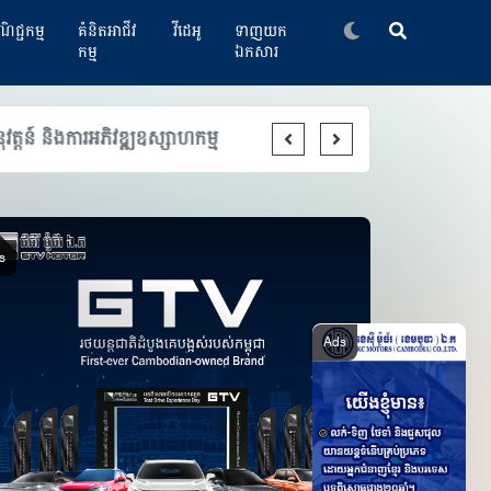
ិជ្ជកម្ម
គំនិតអាជីវ
វីដេអូ
ទាញយក
កម្ម
ឯកសារ
៍ និងការអភិវឌ្ឍឧស្សាហកម្ម
ក្រុមហ៊ុនបច្ចេកវិទ្យាចិន 