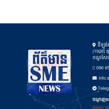
ដីឡូត៍
(1928) ភ
ខណ្ឌសែនស
096 85
info
Teleg
បណ្ដាញសង