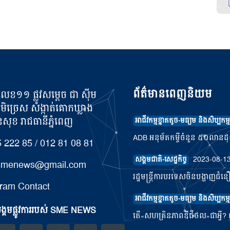
ព័ត៌មានពេញនិយម
លេខ១១ ផ្លូវសម្តេច ជា ស៊ីម
ូមិច្រេស សង្កាត់គោកឃ្លាង
ុខ រាជធានីភ្នំពេញ
អាជីវកម្មខ្នាតតូច-មធ្យម និងសិប្បកម្ម
ADB អនុម័តកម្ចីចំនួន ៥០លានដុល្ល
 222 85 / 012 81 08 81
2023-08-1
សង្គមជាតិ-សេដ្ឋកិច្ច
.smenews@gmail.com
រដ្ឋមន្រ្តីការបរទេសចិនបង្ហាញជំន
ram Contact
អាជីវកម្មខ្នាតតូច-មធ្យម និងសិប្បកម្ម
្គមផ្លូវការរបស់ SME NEWS
តើ«សហគ្រិនភាពឌីជីថល»ជាអ្វី? ផ្ត