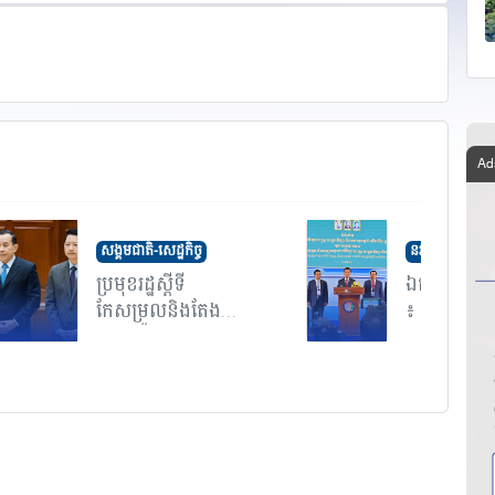
សង្គមជាតិ-សេដ្ឋកិច្ច
នវានុវត្តន៍-បច្ចេកវ
ប្រមុខរដ្ឋស្តីទី
ឯកឧត្តម ហែ
កែសម្រួលនិងតែង
៖ ការដាក់បញ្
តាំងឯក...