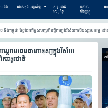
្យម និង
នវានុវត្តន៍-បច្ចេកវិទ្យា
សង្គមជាតិ-
ធនាគារ-
ពាណ
សេដ្ឋកិច្ច
ហិរញ្ញវត្ថុ
កម្ពុជា ស្វែងរកកិច្ចសហប្រតិបត្តិការក្នុងវិស័យកសិឧស្សាហកម្ម នវានុវត្តន
បណ្តាលធនធានមនុស្សក្នុងវិស័យ
តអន្តរជាតិ