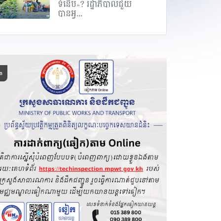
ទំនើប»? រដ្ឋាភិបាលជួយ
បានអ្វ...
ិទ្យា
សង្គមជាតិ-សេដ្ឋកិច្ច
ម វណ្ណឌី
ឯកឧត្តម ស៊ុន
ចូល «ប...
ចាន់ថុល លើកទឹកចិត្ត
ឱ្យមា...