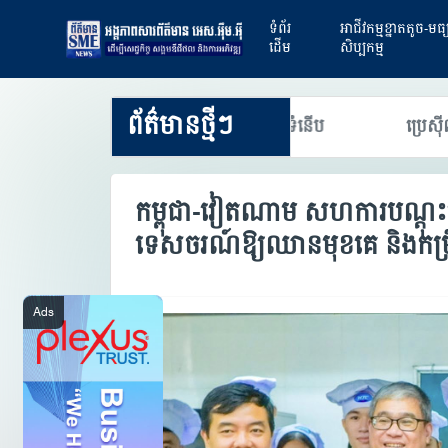
ទំព័រ
អាជីវកម្មខ្នាតតូច-មធ
ដើម
សិប្បកម្ម
ព័ត៌មានថ្មីៗ
ឧស្សាហកម្ម និងការចាប់យកបច្ចេកវិទ្យាទំនើប
ប្រេស៊ីល និង
កម្ពុជា-វៀតណាម សហការបណ្តុះ
ទេសចរណ៍ឱ្យឈានមុខគេ និងកម្រិ