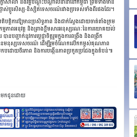
ងសិក្ខាសាលា និងវគ្គបណ្តុះបណ្តាលនានានៅកម្ពុជា ព្រមទាំងមាន
ការផ្លាស់ប្តូរសិស្ស-និស្សិតទេសចរណ៍រវាងប្រទេសទាំងពីរផងដែរ។
ិបត្តិការឱ្យមានប្រសិទ្ធភាព និងជាក់ស្តែងដោយចាត់តាំងក្រុម
សកម្មភាពអនុវត្ត និងព្រាងខ្លឹមសារអនុស្សរណៈនៃការយោគយល់
នបញ្ជាក់នូវការប្តេជ្ញាចិត្តរួមក្នុងការពង្រឹង និងពង្រីក
នធានមនុស្សទេសចរណ៍ ដើម្បីរួមចំណែកលើកកម្ពស់គុណភាព
កបដោយចីរភាព និងការបង្កើនភាពប្រកួតប្រជែងក្នុងតំបន់៕
ាំមកជូនដោយ