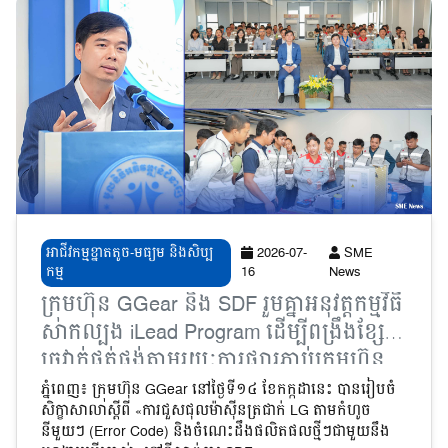
អាជីវកម្មខ្នាតតូច-មធ្យម និងសិប្ប
2026-07-
SME
កម្ម
16
News
ក្រុមហ៊ុន GGear និង SDF រួមគ្នាអនុវត្ដកម្មវិធី
សាកល្បង iLead Program ដើម្បីពង្រឹងខ្សែ
ច្រវាក់ផ្គត់ផ្គង់តាមរយៈការផ្សារភ្ជាប់ក្រុមហ៊ុន
ធំៗ ជាមួយ MSMEs
ភ្នំពេញ៖ ក្រុមហ៊ុន GGear នៅថ្ងៃទី១៤ ខែកក្កដានេះ បានរៀបចំ
សិក្ខាសាលាស្តីពី «ការជួសជុលម៉ាស៊ីនត្រជាក់ LG តាមកំហូច
នីមួយៗ (Error Code) និងចំណេះដឹងផលិតផលថ្មីៗជាមួយនឹង