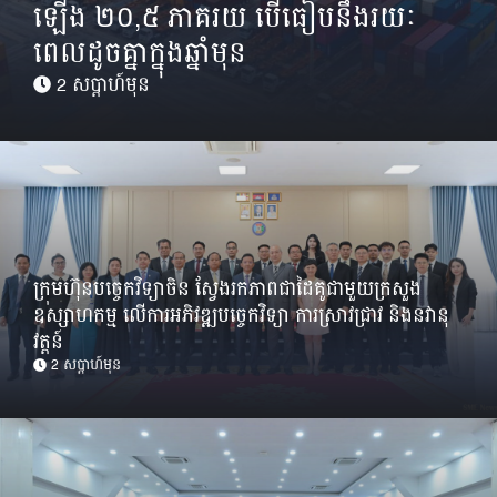
ឡើង ២០,៥ ភាគរយ បើធៀបនឹងរយៈ
ពេលដូចគ្នាក្នុងឆ្នាំមុន
2 សប្ដាហ៍មុន
ក្រុមហ៊ុនបច្ចេកវិទ្យាចិន ស្វែងរកភាពជាដៃគូជាមួយក្រសួង
ឧស្សាហកម្ម លើការអភិវឌ្ឍបច្ចេកវិទ្យា ការស្រាវជ្រាវ និងនវានុ
វត្តន៍
2 សប្ដាហ៍មុន