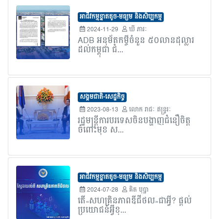
អាជីវកម្មខ្នាតតូច-មធ្យម និងសិប្បកម្ម
2024-11-29
ឃី ភារៈ
ADB អនុម័តកម្ចីចំនួន ៥០លានដុល្លារ
ដល់កម្ពុជា ជំ...
សង្គមជាតិ-សេដ្ឋកិច្ច
2023-08-13
លោក​ រាជៈ ឥន្រ្ទរៈ
រដ្ឋមន្រ្តីការបរទេសចិនបង្ហាញជំនឿចិត្ត
ចំពោះមុខ ស...
អាជីវកម្មខ្នាតតូច-មធ្យម និងសិប្បកម្ម
2024-07-28
គិត បុប្ផា
តើ«សហគ្រិនភាពឌីជីថល»ជាអ្វី? ផ្តល់
ប្រយោជន៍អ្វីខ្...