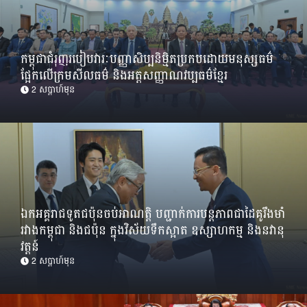
កម្ពុជាជំរុញរបៀបវារៈបញ្ញាសិប្បនិម្មិតប្រកបដោយមនុស្សធម៌
ផ្អែកលើក្រមសីលធម៌ និងអត្តសញ្ញាណវប្បធម៌ខ្មែរ
2 សប្ដាហ៍មុន
ឯកអគ្គរាជទូតជប៉ុនចប់អាណត្តិ បញ្ជាក់ការបន្តភាពជាដៃគូរឹងមាំ
រវាងកម្ពុជា និងជប៉ុន ក្នុងវិស័យទឹកស្អាត ឧស្សាហកម្ម និងនវានុ
វត្តន៍
2 សប្ដាហ៍មុន