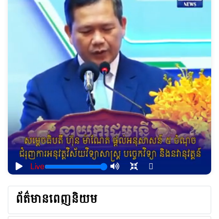
Live
ព័ត៌មានពេញនិយម