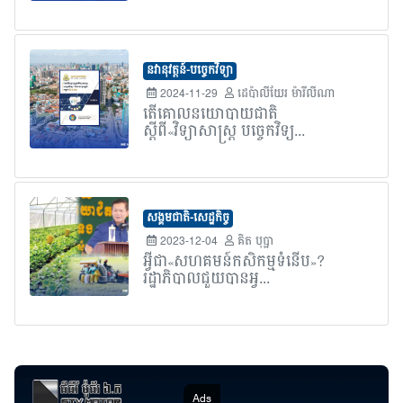
នវានុវត្តន៍-បច្ចេកវិទ្យា
2024-11-29
ដេប៉ាលីយែរ ម៉ារីលីណា
តើគោលនយោបាយជាតិ
ស្តីពី«វិទ្យាសាស្ត្រ បច្ចេកវិទ្យ...
សង្គមជាតិ-សេដ្ឋកិច្ច
2023-12-04
គិត បុប្ផា
អ្វីជា«សហគមន៍កសិកម្មទំនើប»?
រដ្ឋាភិបាលជួយបានអ្វ...