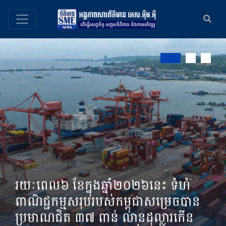
រយៈពេល៦ ខែក្នុងឆ្នាំ២០២៦នេះ ទំហំ
ពាណិជ្ជកម្មសរុបរបស់កម្ពុជាសម្រេចបាន
ប្រមាណជិត ៣៧ ពាន់ លានដុល្លារកើន