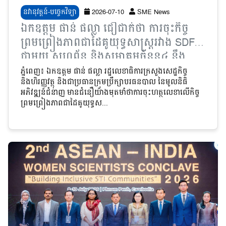
នវានុវត្តន៍-បច្ចេកវិទ្យា
2026-07-10
SME News
ឯកឧត្តម ផាន់ ផល្លា ជឿជាក់ថា ការចុះកិច្ច
ព្រមព្រៀងភាពជាដៃគូយុទ្ធសាស្ត្ររវាង SDF
ជាមួយ សហព័ន្ធ និងសមាគមចំនួន៤ នឹង
បង្កើនភាពប្រកួតប្រជែងមិនអាចខ្វះបាន
ភ្នំពេញ៖ ឯកឧត្តម ផាន់ ផល្លា​ រដ្ឋលេខាធិការក្រសួងសេដ្ឋកិច្ច
និងហិរញ្ញវត្ថុ និងជាប្រធានក្រុមប្រឹក្សាបរធនបាល នៃមូលនិធិ
សម្រាប់វិស័យឯកជន
អភិវឌ្ឍន៍ជំនាញ មានជំនឿយ៉ាងមុតមាំថាការចុះហត្ថលេខាលើកិច្ច
ព្រមព្រៀងភាពជាដៃគូយុទ្ធស...