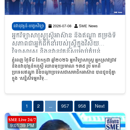
នវានុវត្តន៍-បច្ចេកវិទ្យា
2026-07-08
SME News
អ្នកវិទ្យាសាស្ត្រស្ត្រីអាស៊ាន និងឥណ្ឌា តម្រង់ទិ
សភាពជាអ្នកដឹកនាំរបស់ស្ត្រីក្នុងវិស័យ
វិទ្យាសាស្ត្រ និងនវានុវត្តន៍សម្រាប់តំបន់
ភ្នំពេញ ថ្ងៃទី៨ ខែកក្កដា ឆ្នាំ២០២៦ អ្នកវិទ្យាសាស្ត្រ អ្នកស្រាវជ្រាវ
និងនវានុវត្តន៍ករស្ត្រី ឈានមុខប្រមាណ ១៣៥ រូប មកពី
ប្រទេសឥណ្ឌា និងបណ្តាប្រទេសជាសមាជិកអាស៊ាន បានជួបជុំគ្នា
ក្នុង “សន្និសីទអ្នកវិទ្...
1
2
...
957
958
Next
9:01:41 PM