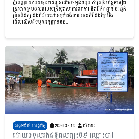
រតនគិរី និងព្រៃវែង
ភ្នំពេញ៖ យានយន្តដឹកជញ្ជូនលើសទម្ងន់ចំនួន ៤គ្រឿងបន្ថែមទៀត
ត្រូវបានក្រុមចល័តរបស់ក្រសួងសាធារណការ និងដឹកជញ្ជូន ចុះឆ្មក់
ត្រួតពិនិត្យ និងពិន័យនៅខេត្តកំពង់ចាម រតនគិរី និងព្រៃវែង
ដែលលើសពីទម្ងន់អនុញ្ញាតចន...
សង្គមជាតិ-សេដ្ឋកិច្ច
2026-07-13
ឃី ភារៈ
ដោយទទួលរងឥទ្ធិពលព្យុះទី៩ ឈ្មោះបាវី