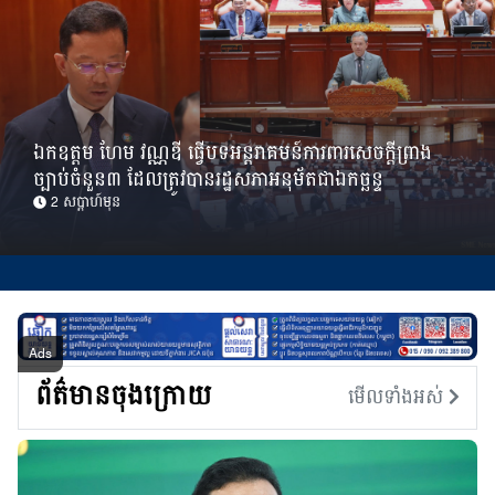
ឯកឧត្តម ហែម វណ្ណឌី ធ្វើបទអន្តរាគមន៍ការពារសេចក្តីព្រាង
ច្បាប់ចំនួន៣ ដែលត្រូវបានរដ្ឋសភាអនុម័តជាឯកច្ឆន្ទ
2 សប្ដាហ៍មុន
ព័ត៌មានចុងក្រោយ
មើលទាំងអស់