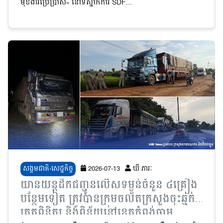
មុខងារប្រើប្រាស់» នៅទីស្នាក់ការ SDF...
សង្គមជាតិ-សេដ្ឋកិច្ច
2026-07-13
ឃី ភារៈ
យានយន្តដឹកជញ្ជូនលើសទម្ងន់ចំនួន ៤គ្រឿង
បន្ថែមទៀត ត្រូវបានក្រុមចល័តក្រសួងចុះឆ្មក់
ត្រួតពិនិត្យ និងពិន័យនៅខេត្តកំពង់ចាម