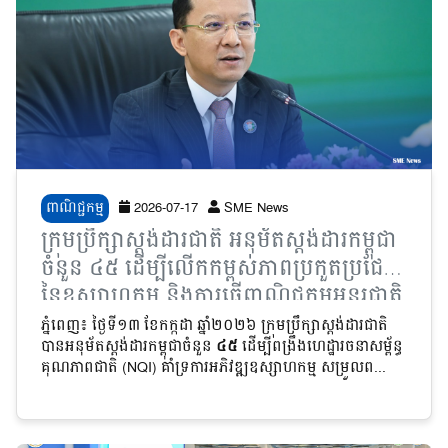
ពាណិជ្ជកម្ម
2026-07-17
SME News
ក្រុមប្រឹក្សាស្តង់ដារជាតិ អនុម័តស្តង់ដារកម្ពុជា
ចំនួន ៤៥ ដើម្បីលើកកម្ពស់ភាពប្រកួតប្រជែង
នៃឧស្សាហកម្ម និងការធ្វើពាណិជ្ជកម្មអន្តរជាតិ
ភ្នំពេញ៖ ថ្ងៃទី១៣ ខែកក្កដា ឆ្នាំ២០២៦ ក្រុមប្រឹក្សាស្តង់ដារជាតិ
បានអនុម័តស្តង់ដារកម្ពុជាចំនួន
៤៥
ដើម្បីពង្រឹងហេដ្ឋារចនាសម្ព័ន្ធ
គុណភាពជាតិ (NQI) គាំទ្រការអភិវឌ្ឍឧស្សាហកម្ម សម្រួលព...