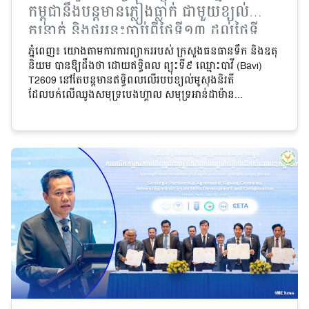
កម្ពុជានឹងបន្តមានភ្លៀងធ្លាក់ ជាមួយខ្យល់
កន្ត្រាក់ និងផ្គររន្ទះចាប់ពីថ្ងៃទី១៣ ដល់ថ្ងៃទី
១៥ កក្កដា
ភ្នំពេញ៖ យោងតាមការការព្យាកររបស់ ក្រសួងធនធានទឹក និងឧតុ
និយម បានឱ្យដឹងថា ដោយឥទ្ធិពល ព្យុះទី៩ ឈ្មោះបាវី (Bavi)
T2609 នៅតែបន្តមានឥទ្ធិពលលើរបបខ្យល់មូសុងនិរតី
ដែលបក់លើឈូងសមុទ្របេងហ្គាល សមុទ្រអាន់ដាម៉ាន...