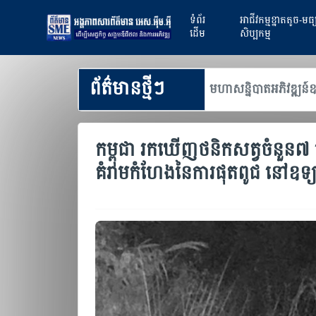
ទំព័រ
អាជីវកម្មខ្នាតតូច-មធ
ដើម
សិប្បកម្ម
ព័ត៌មានថ្មីៗ
គូឧស្សាហកម្ម និងការចាប់យកបច្ចេកវិទ្យាទំនើប
ប្រេស៊ីល ន
កម្ពុជា រកឃើញថនិកសត្វចំនួន៧ ប
គំរាមកំហែងនៃការផុតពូជ នៅឧទ