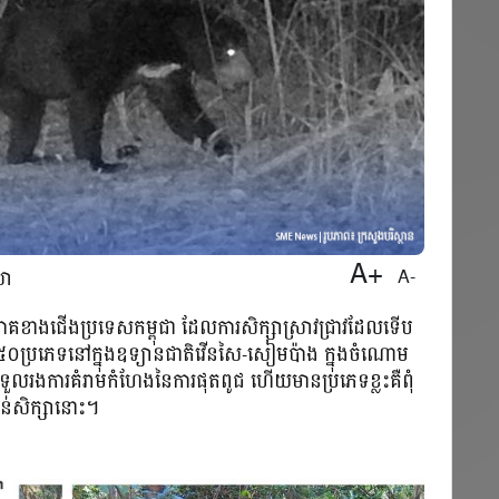
A+
A-
យា
ភាគខាងជើងប្រទេសកម្ពុជា ដែលការសិក្សាស្រាវជ្រាវដែលទើប
ជិត ៥០ប្រភេទនៅក្នុងឧទ្យានជាតិវើនសៃ-សៀមប៉ាង ក្នុងចំណោម
មទទួលរងការគំរាមកំហែងនៃការផុតពូជ ហើយមានប្រភេទខ្លះគឺពុំ
បន់សិក្សានោះ។