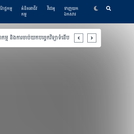
ិជ្ជកម្ម
គំនិតអាជីវ
វីដេអូ
ទាញយក
កម្ម
ឯកសារ
តន៍ និងការអភិវឌ្ឍឧស្សាហកម្ម
ក្រុមហ៊ុនបច្ចេកវិទ្យាចិ