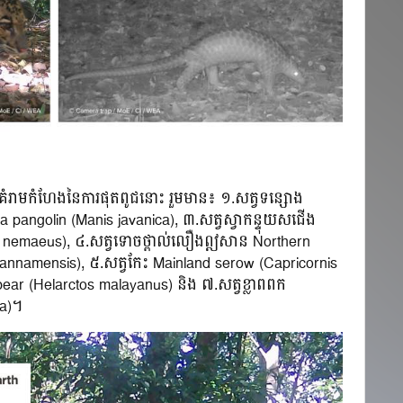
ការគំរាមកំហែងនៃការផុតពូជនោះ រួមមាន៖ ១.សត្វទន្សោង
a pangolin (Manis javanica), ៣.សត្វស្វាកន្ទុយសជើង
x nemaeus), ៤.សត្វទោចថ្ពាល់លឿងឦសាន Northern
annamensis), ៥.សត្វកែះ Mainland serow (Capricornis
n bear (Helarctos malayanus) និង ៧.សត្វខ្លាពពក
sa)។