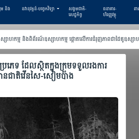
្យម និង
នវានុវត្តន៍-បច្ចេកវិទ្យា
សង្គមជាតិ-
ធនាគារ-
ពាណ
សេដ្ឋកិច្ច
ហិរញ្ញវត្ថុ
ិងកម្ពុជា ស្វែងរកកិច្ចសហប្រតិបត្តិការក្នុងវិស័យកសិឧស្សាហកម្ម នវានុវត្
្រភេទ ដែលស្ថិតក្នុងក្រុមទទួលរងការ
្យានជាតិវើនសៃ-សៀមប៉ាង