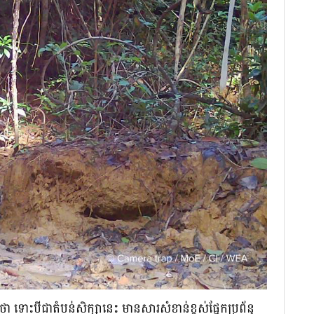
ងថា ទោះបីជាតំបន់សិក្សានេះ មានសារសំខាន់ខ្ពស់ផ្នែកប្រព័ន្ធ