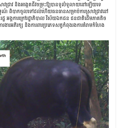
ាវជ្រាវ និងអង្កេតជីវចម្រុះឱ្យបានទូលំទូលាយនៅឡើយទេ
ម្មណ៍ ពិបាកចូលទៅដល់ហើយធនធានសម្រាប់ការស្រាវជ្រាវនៅ
នរដ្ឋ អង្គការក្រៅរដ្ឋាភិបាល វិស័យឯកជន ជនជាតិដើមភាគតិច
ារងារអភិរក្ស និងការពារប្រភេទសត្វកំពុងរងការគំរាមកំហែង