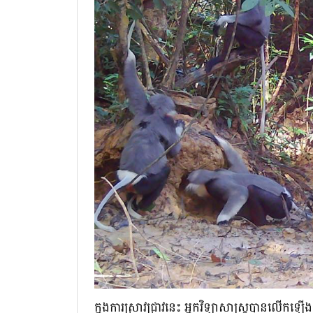
ក្នុងការស្រាវជ្រាវនេះ អ្នកវិទ្យាសាស្រ្តបានលើកឡើ