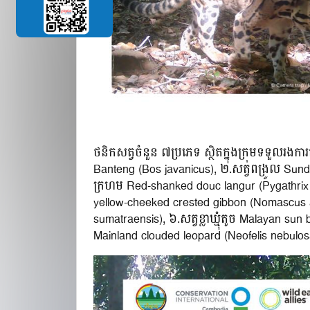
ថនិកសត្វចំនួន ៧ប្រភេទ ស្ថិតក្នុងក្រុមទទួលរង
Banteng (Bos javanicus), ២.សត្វពង្រូល Sund
ក្រហម Red-shanked douc langur (Pygathri
yellow-cheeked crested gibbon (Nomascus 
sumatraensis), ៦.សត្វខ្លាឃ្មុំតូច Malayan su
Mainland clouded leopard (Neofelis nebulo