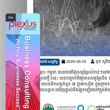
2026-06-05
ទូច សូរិ
សង្គមជាតិ-សេដ្ឋកិច្ច
ភ្នំពេញ៖ កម្ពុជា បានរកឃើញសត្វព្រៃសំខាន់ៗនៅ
ចុះផ្សាយថ្មីៗនេះ បានបញ្ជាក់ពីវត្តមានសត្វព្រៃ
នោះ មានថនិកសត្វចំនួន ៧ ប្រភេទស្ថិត ក្នុងក្រុ
ដែលបានប្រទះឃើញផ្ទាល់នឹងភ្នែកឡើយនៅក្នុងតំ