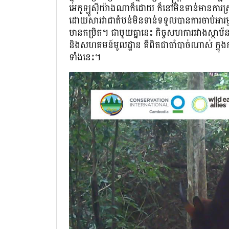
អេកូឡូស៊ីយ៉ាងណាក៏ដោយ ក៏នៅមិនទាន់មានការស្រ
ដោយសារវាជាតំបន់មិនទាន់ទទួលបានការចាប់អារ
មានកម្រិត។ ជាមួយគ្នានេះ កិច្ចសហការរវាងស្ថាប័
និងសហគមន៍មូលដ្ឋាន គឺពិតជាចាំបាច់ណាស់ ក្នុងក
ទាំងនេះ។