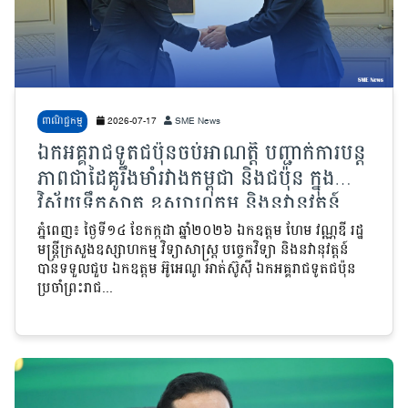
ពាណិជ្ជកម្ម
2026-07-17
SME News
ឯកអគ្គរាជទូតជប៉ុនចប់អាណត្តិ បញ្ជាក់ការបន្ត
ភាពជាដៃគូរឹងមាំរវាងកម្ពុជា និងជប៉ុន ក្នុង
វិស័យទឹកស្អាត ឧស្សាហកម្ម និងនវានុវត្តន៍
ភ្នំពេញ៖ ថ្ងៃទី១៤ ខែកក្កដា ឆ្នាំ២០២៦ ឯកឧត្តម ហែម វណ្ណឌី រដ្ឋ
មន្ត្រីក្រសួងឧស្សាហកម្ម វិទ្យាសាស្ត្រ បច្ចេកវិទ្យា និងនវានុវត្តន៍
បានទទួលជួប ឯកឧត្តម អ៊ូអេណូ អាត់ស៊ូស៊ី ឯកអគ្គរាជទូតជប៉ុន
ប្រចាំព្រះរាជ...