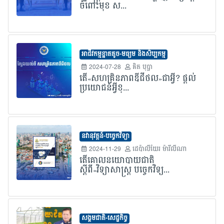
ចំពោះមុខ ស...
អាជីវកម្មខ្នាតតូច-មធ្យម និងសិប្បកម្ម
2024-07-28
គិត បុប្ផា
តើ«សហគ្រិនភាពឌីជីថល»ជាអ្វី? ផ្តល់
ប្រយោជន៍អ្វីខ្...
នវានុវត្តន៍-បច្ចេកវិទ្យា
2024-11-29
ដេប៉ាលីយែរ ម៉ារីលីណា
តើគោលនយោបាយជាតិ
ស្តីពី«វិទ្យាសាស្ត្រ បច្ចេកវិទ្យ...
សង្គមជាតិ-សេដ្ឋកិច្ច