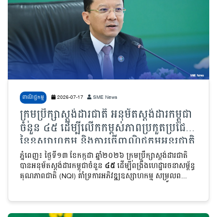
ពាណិជ្ជកម្ម
2026-07-17
SME News
ក្រុមប្រឹក្សាស្តង់ដារជាតិ អនុម័តស្តង់ដារកម្ពុជា
ចំនួន ៤៥ ដើម្បីលើកកម្ពស់ភាពប្រកួតប្រជែង
នៃឧស្សាហកម្ម និងការធ្វើពាណិជ្ជកម្មអន្តរជាតិ
ភ្នំពេញ៖ ថ្ងៃទី១៣ ខែកក្កដា ឆ្នាំ២០២៦ ក្រុមប្រឹក្សាស្តង់ដារជាតិ
បានអនុម័តស្តង់ដារកម្ពុជាចំនួន
៤៥
ដើម្បីពង្រឹងហេដ្ឋារចនាសម្ព័ន្ធ
គុណភាពជាតិ (NQI) គាំទ្រការអភិវឌ្ឍឧស្សាហកម្ម សម្រួលព...