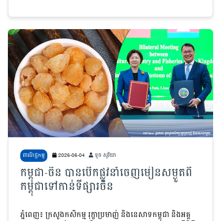
ពាណិជ្ជកម្ម
2026-06-04
ទូច សូរិយា
កម្ពុជា-ចិន បានបើកផ្លូវនាំចេញមៀនសម្ងួតពី
កម្ពុជាទៅកាន់ទីផ្សារចិន
ភ្នំពេញ៖ ក្រសួងកសិកម្ម រុក្ខាប្រមាញ់ និងនេសាទកម្ពុជា និងអគ្គ