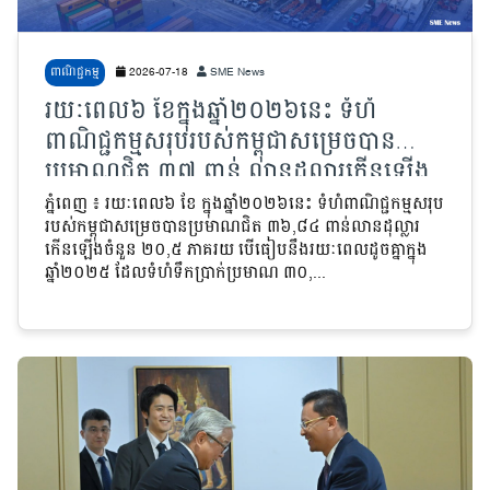
ពាណិជ្ជកម្ម
2026-07-18
SME News
រយៈពេល៦ ខែក្នុងឆ្នាំ២០២៦នេះ ទំហំ
ពាណិជ្ជកម្មសរុបរបស់កម្ពុជាសម្រេចបាន
ប្រមាណជិត ៣៧ ពាន់ លានដុល្លារកើនឡើង
២០,៥ ភាគរយ បើធៀបនឹងរយៈពេលដូចគ្នា
ភ្នំពេញ ៖ រយៈពេល៦ ខែ ក្នុងឆ្នាំ២០២៦នេះ ទំហំពាណិជ្ជកម្មសរុប
របស់កម្ពុជាសម្រេចបានប្រមាណជិត ៣៦,៨៤ ពាន់លានដុល្លារ
ក្នុងឆ្នាំមុន
កើនឡើងចំនួន ២០,៥ ភាគរយ បើធៀបនឹងរយៈពេលដូចគ្នាក្នុង
ឆ្នាំ២០២៥ ដែលទំហំទឹកប្រាក់ប្រមាណ ៣០,...