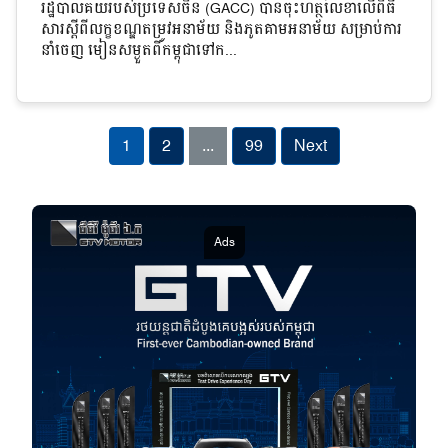
រដ្ឋបាលគយរបស់ប្រទេសចិន (GACC) បានចុះហត្ថលេខាលើពិធី
សារស្តីពីលក្ខខណ្ឌតម្រូវអនាម័យ និងភូតគាមអនាម័យ សម្រាប់ការ
នាំចេញ មៀនសម្ងួតពីកម្ពុជាទៅក...
1
2
...
99
Next