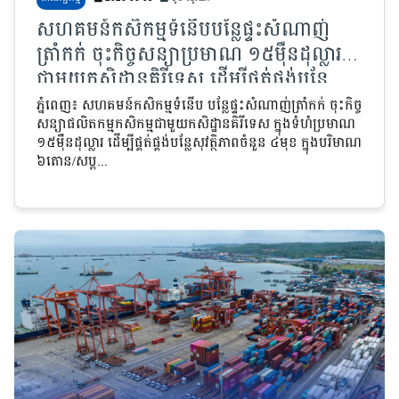
សហគមន៍កសិកម្មទំនើបបន្លែផ្ទះសំណាញ់
ត្រាំកក់ ចុះកិច្ចសន្យាប្រមាណ ១៥មុឺនដុល្លារ
ជាមួយកសិដ្ឋានគិរីទេស ដើម្បីផ្គត់ផ្គង់បន្លែ
សុវត្ថិភាពចំនួន ៤មុខ
ភ្នំពេញ៖ សហគមន៍កសិកម្មទំនើប បន្លែផ្ទះសំណាញ់ត្រាំកក់ ចុះកិច្ច
សន្យាផលិតកម្មកសិកម្មជាមួយកសិដ្ឋានគិរីទេស ក្នុងទំហំប្រមាណ
១៥មុឺនដុល្លារ ដើម្បីផ្គត់ផ្គង់បន្លែសុវត្ថិភាពចំនួន ៤មុខ ក្នុងបរិមាណ
៦តោន/សប្ត...