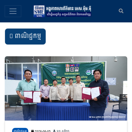
ពាណិជ្ជកម្ម
ពាណិជ្ជកម្ម
2026-06-05
ទូច សូរិយា