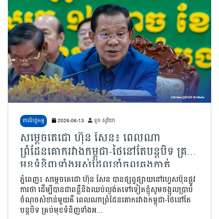
ពាណិជ្ជកម្ម
2026-06-13
ទូច សូរិយា
សម្តេចតេជោ ហ៊ុន សែន៖ ពេលណា
ព្រំដែនគោករវាងកម្ពុជា-ថៃនៅតែបន្តបិទ គ្រប់
មុខទំនិញទាំងអស់ដែលនាំចូលឆ្លងកាត់
ព្រំដែនគោក គឺទំនិញខុសច្បាប់ ជាទំនិញ
ភ្នំពេញ៖ សម្តេចតេជោ ហ៊ុន សែន បានផ្សព្វផ្សាយនៅហ្វេសប៊ុនផ្លូវ
ការថា ដើម្បីបានជាពន្លឺនិងឈប់ល្ងង់តទៅទៀតខ្ញុំសូមចង្អុលប្រាប់
បំផ្លាញជាតិ
ចំណុចសំខាន់មួយគឺ ពេលណាព្រំដែនគោករវាងកម្ពុជា-ថៃនៅតែ
បន្តបិទ គ្រប់មុខទំនិញទាំងអ...