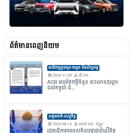
ព័ត៌មានពេញនិយម
អាជីវកម្មខ្នាតតូច-មធ្យម និងសិប្បកម្ម
2024-11-29
ឃី ភារៈ
ADB អនុម័តកម្ចីចំនួន ៥០លានដុល្លារ
ដល់កម្ពុជា ជំ...
សង្គមជាតិ-សេដ្ឋកិច្ច
2023-08-13
លោក​ រាជៈ ឥន្រ្ទរៈ
រដ្ឋមន្រ្តីការបរទេសចិនបង្ហាញជំនឿចិត្ត