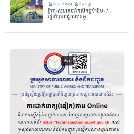
2023-12-04
គិត បុប្ផា
អ្វីជា«សហគមន៍កសិកម្មទំនើប»?
រដ្ឋាភិបាលជួយបានអ្វ...