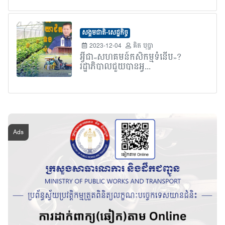
សង្គមជាតិ-សេដ្ឋកិច្ច
2023-12-04
គិត បុប្ផា
អ្វីជា«សហគមន៍កសិកម្មទំនើប»?
រដ្ឋាភិបាលជួយបានអ្វ...