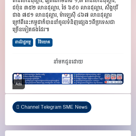
ពាន់លានដុល្លារ, វៀតណាមជាង ១,៣ ពាន់លានដុល្លារ,
ជប៉ុន ៣៥២ លានដុល្លារ, ថៃ ៦៩០ លានដុល្លារ, សឹង្ហបុរី
ជាង ៧៥១ លានដុល្លារ, ម៉ាឡេស៊ី ៤៦៧ លានដុល្លារ
ក្រៅពីនេះកម្ពុជាក៏បាននាំចូលទំនិញផ្សេងៗពីប្រទេសជា
ច្រើនទៀតផងដែរ៕
ពាណិជ្ជកម្ម
វិនិយោគ
នាំមកជូនដោយ
Channel Telegram SME News