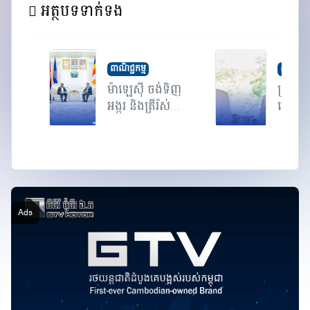
អត្ថបទទាក់ទង
ពាណិជ្ជកម្ម
សង្គមជាតិ
ម៉ាឡេស៊ី ចង់ទិញ
ព្រះមហ
អង្ករ និងត្រីរ៉ស់
ម្តេចម៉ែ
កម្ពុ...