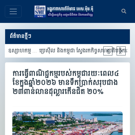
ព័ត៌មានថ្មីៗ
មហាសន្និបាតអភិវឌ្ឍន៍ឧស្សាហកម្ម និងពិព័រណ៍ឧស្សាហកម្ម ផ្តោតលើការជំរុញភាពជាដៃគូឧស្សាហកម្ម និងការចាប់យកបច្ចេកវិទ្យាទំនើប
ប្រេស៊ីល និងកម្ពុជា ស្វែងរកកិច្ចសហប្រតិបត្តិការក្នុងវិស័យកសិឧស្សាហកម្ម 
ការធ្វើពាណិជ្ជកម្មរបស់កម្ពុជារយៈពេល៤
ខែក្នុងឆ្នាំ២០២៦ មានទឹកប្រាក់សរុបជាង
២៣ពាន់លានដុល្លារកើនជិត ២០%