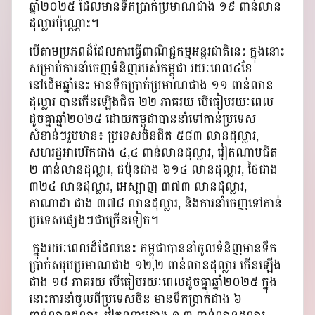
ឆ្នំា២០២៥ ដែលមានទឹកប្រាក់ប្រមាណជាង ១៩ ពាន់លាន
ដុល្លារប៉ុណ្ណោះ។
​បើតាមប្រភពដ៏ដែលការធ្វើពាណិជ្ជកម្មអន្តរជាតិនេះ ក្នុងនោះ
សម្រាប់ការនាំចេញទំនិញរបស់កម្ពុជា រយៈពេល៤ខែ
នៅដើមឆ្នាំនេះ មានទឹកប្រាក់ប្រមាណជាង ១១ ពាន់លាន
ដុល្លារ បានកើនឡើងជិត ២២ ភាគរយ បើធៀបរយៈពេល
ដូចគ្នាឆ្នំា២០២៥ ដោយកម្ពុជាបាននាំទៅកាន់ប្រទេស
សំខាន់ៗរួមមាន៖ ប្រទេសចិនជិត ៥៨៣ លានដុល្លារ,
សហរដ្ឋអាមេរិកជាង ៤,៤ ពាន់លានដុល្លារ, វៀតណាមជិត
២ ពាន់លានដុល្លារ, ជប៉ុនជាង ៦១៤ លានដុល្លារ, ថៃជាង
៣២៤ លានដុល្លារ, អេស្បាញ ៣៧៣ លានដុល្លារ,
កាណាដា ជាង ៣៧៨ លានដុល្លារ, និងការនាំចេញទៅកាន់
ប្រទេសផ្សេងៗជាច្រើនទៀត។
ក្នុងរយៈពេលដ៏ដែលនេះ កម្ពុជាបាននាំចូលទំនិញមានទឹក
ប្រាក់សរុបប្រមាណជាង ១២,២ ពាន់លានដុល្លារ កើនឡើង
ជាង ១៨ ភាគរយ បើធៀបរយៈពេលដូចគ្នាឆ្នំា២០២៥ ក្នុង
នោះការនាំចូលពីប្រទេសចិន មានទឹកប្រាក់ជាង ៦