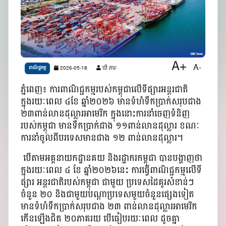
A+
A-
2026-05-18
ឃី ភារៈ
ពាណិជ្ជកម្ម
ភ្នំពេញ៖ ការពាណិជ្ជកម្មរបស់កម្ពុជា​លើទីផ្សារអន្តរជាតិ​
ក្នុងរយៈពេល ៤ខែ ឆ្នាំ២០២៦ មានទំហំទឹកប្រាក់សរុបជាង
២៣ពាន់លានដុល្លារអាមេរិក​ ក្នុងនោះការនាំចេញទំនិញ
របស់កម្ពុជា មានទឹកប្រាក់ជាង ១១ពាន់លានដុល្លារ ខណៈ
ការនាំចូលពីបរទេសមានជាង ១២ ពាន់លានដុល្លារ។
បើតាមអគ្គនាយកដ្ឋានគយ និងរដ្ឋាករកម្ពុជា បានបង្ហាញថា
ក្នុងរយៈពេល ៤ ខែ ឆ្នាំ២០២៦នេះ​ ការធ្វើពាណិជ្ជកម្មលើទី
ផ្សារ អន្តរជាតិរបស់កម្ពុជា​ ជាមួយ ប្រទេសដៃគូរសំខាន់ៗ
ចំនួន ២០ និងជាមួយបណ្តាប្រទេសមួយចំនួនផ្សេងទៀត
មានទំហំទឹកប្រាក់សរុបជាង ២៣ ពាន់លានដុល្លារអាមេរិក
កើនឡើងជិត ២០ភាគរយ បើធៀបរយៈពេល ដូចគ្នា