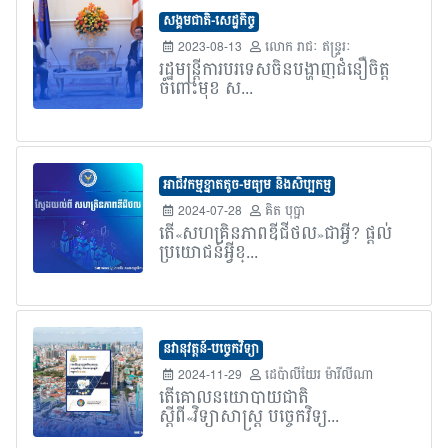
សង្គមជាតិ-សេដ្ឋកិច្ច
2023-08-13
លោក​ រាជៈ ឥន្រ្ទរៈ
រដ្ឋមន្រ្តីការបរទេសចិនបង្ហាញជំនឿចិត្ត
ចំពោះមុខ ស...
អាជីវកម្មខ្នាតតូច-មធ្យម និងសិប្បកម្ម
2024-07-28
គិត បុប្ផា
តើ«សហគ្រិនភាពឌីជីថល»ជាអ្វី? ផ្តល់
ប្រយោជន៍អ្វីខ្...
នវានុវត្តន៍-បច្ចេកវិទ្យា
2024-11-29
ដេប៉ាលីយែរ ម៉ារីលីណា
តើគោលនយោបាយជាតិ
ស្តីពី«វិទ្យាសាស្ត្រ បច្ចេកវិទ្យ...