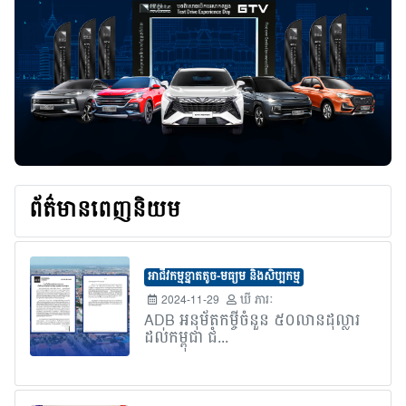
ព័ត៌មានពេញនិយម
អាជីវកម្មខ្នាតតូច-មធ្យម និងសិប្បកម្ម
2024-11-29
ឃី ភារៈ
ADB អនុម័តកម្ចីចំនួន ៥០លានដុល្លារ
ដល់កម្ពុជា ជំ...